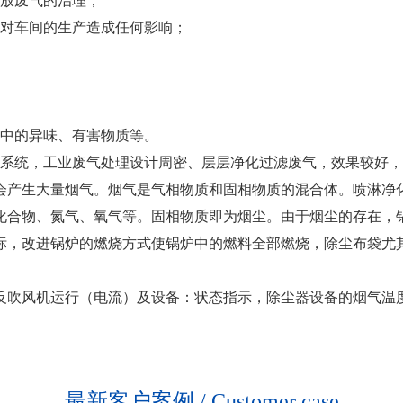
排放废气的治理；
会对车间的生产造成任何影响；
；
体中的异味、有害物质等。
系统，工业废气处理设计周密、层层净化过滤废气，效果较好，
会产生大量烟气。烟气是气相物质和固相物质的混合体。喷淋净
化合物、氮气、氧气等。固相物质即为烟尘。由于烟尘的存在，
标，改进锅炉的燃烧方式使锅炉中的燃料全部燃烧，除尘布袋尤
反吹风机运行（电流）及设备：状态指示，除尘器设备的烟气温
最新客户案例 / Customer case