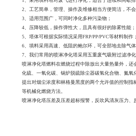
1、采用填料塔对废气进行净化，适合于连续和间歇
2、工艺简单，管理、操作及维修相当方便简洁，不
3、适用范围广，可同时净化多种污染物；
4、压降较低，操作弹性大，且具有很好的除雾性能；
5、塔体可根据实际情况采用FRP/PP/PVC等材料制作
6、填料采用高速、低阻的鲍尔环，可全部地去除气
7、我们常用的喷淋净化塔采用五重废气吸附过滤净化
喷淋净化塔燃料在燃烧过程中除放出大量热量外，还
化硫、一氧化碳、锅炉脱硫除尘器碳氢化合物、氮氧
提出对烟尘浓度和林格曼黑度的两个允许值的控制指
等机械化燃烧方法。
喷淋净化塔压差及压差超标报警，反吹风清灰压力、