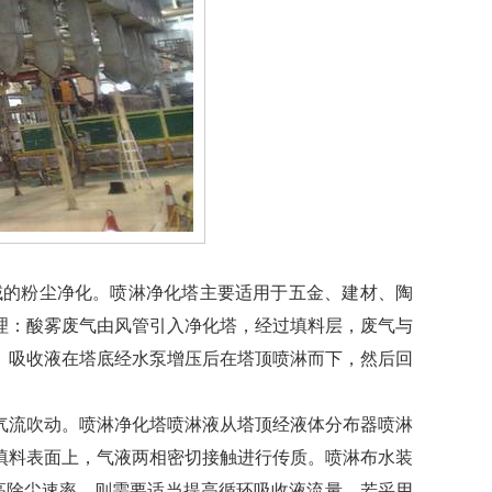
域的粉尘净化。喷淋净化塔主要适用于五金、建材、陶
理：酸雾废气由风管引入净化塔，经过填料层，废气与
。吸收液在塔底经水泵增压后在塔顶喷淋而下，然后回
气流吹动。喷淋净化塔喷淋液从塔顶经液体分布器喷淋
填料表面上，气液两相密切接触进行传质。喷淋布水装
高除尘速率，则需要适当提高循环吸收液流量，若采用